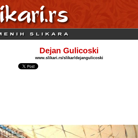
Dejan Gulicoski
www.slikari.rs/slikar/dejangulicoski