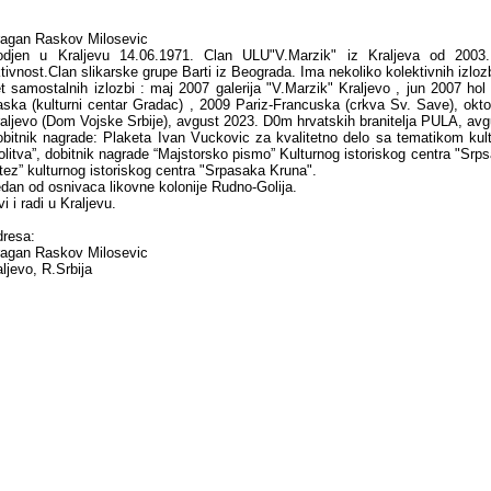
agan Raskov Milosevic
odjen u Kraljevu 14.06.1971. Clan ULU"V.Marzik" iz Kraljeva od 2003
tivnost.Clan slikarske grupe Barti iz Beograda. Ima nekoliko kolektivnih izlozb
t samostalnih izlozbi : maj 2007 galerija "V.Marzik" Kraljevo , jun 2007 ho
ska (kulturni centar Gradac) , 2009 Pariz-Francuska (crkva Sv. Save), ok
aljevo (Dom Vojske Srbije), avgust 2023. D0m hrvatskih branitelja PULA, av
bitnik nagrade: Plaketa Ivan Vuckovic za kvalitetno delo sa tematikom kul
litva”, dobitnik nagrade “Majstorsko pismo” Kulturnog istoriskog centra "Srps
tez” kulturnog istoriskog centra "Srpasaka Kruna".
dan od osnivaca likovne kolonije Rudno-Golija.
vi i radi u Kraljevu.
resa:
agan Raskov Milosevic
ljevo, R.Srbija