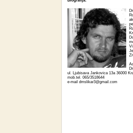
Biografija:
Dr
R
ak
pe
Ra
Kr
Do
mo
Vi
Je
Zi
Ad
Dr
ul. Ljubisava Jankovica 13a 36000 Kra
mob.tel. 065/3518644
e-mail dmslikar3@gmail.com