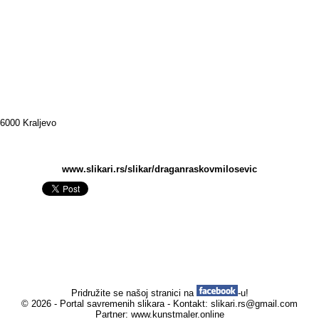
36000 Kraljevo
www.slikari.rs/slikar/draganraskovmilosevic
Pridružite se našoj stranici na
-u!
© 2026 - Portal savremenih slikara - Kontakt:
slikari.rs@gmail.com
Partner:
www.kunstmaler.online