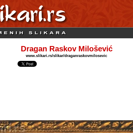
Dragan Raskov Milošević
www.slikari.rs/slikar/draganraskovmilosevic