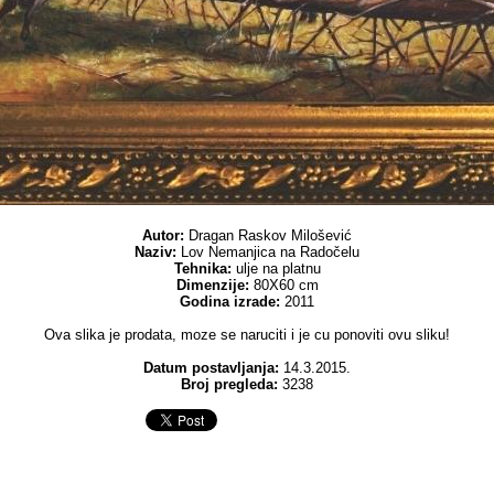
Autor:
Dragan Raskov Milošević
Naziv:
Lov Nemanjica na Radočelu
Tehnika:
ulje na platnu
Dimenzije:
80X60 cm
Godina izrade:
2011
Ova slika je prodata, moze se naruciti i je cu ponoviti ovu sliku!
Datum postavljanja:
14.3.2015.
Broj pregleda:
3238