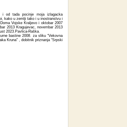
. i od tada pocinje moja izlagacka
i, kako u zemlji tako i u inostranstvu i
l Doma Vojske Kraljevo i oktobar 2007
tobar 2013 Kragujevac, novembar 2013
gust 2023.Pavlica-Raška.
turne bastine 2008. za sliku “Vekovna
aka Kruna" , dobitnik priznanja “Srpski