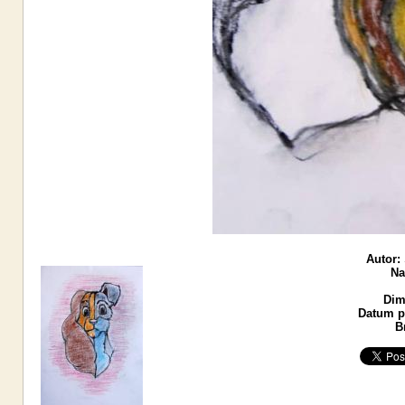
Autor:
Na
Dim
Datum po
B