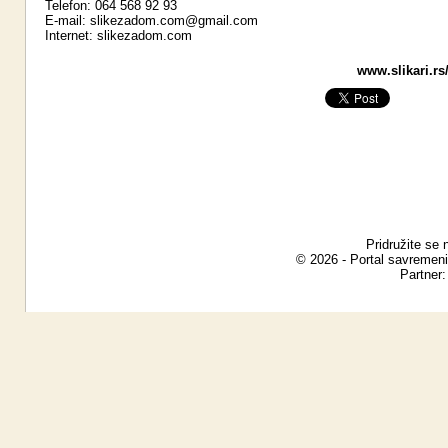
Telefon: 064 568 92 93
E-mail:
slikezadom.com@gmail.com
Internet:
slikezadom.com
www.slikari.rs
Pridružite se 
© 2026 - Portal savremeni
Partner