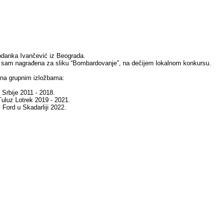
danka Ivančević iz Beograda.
 sam nagrađena za sliku “Bombardovanje”, na dečijem lokalnom konkursu.
 na grupnim izložbama:
Srbije 2011 - 2018.
 Tuluz Lotrek 2019 - 2021.
i Ford u Skadarliji 2022.