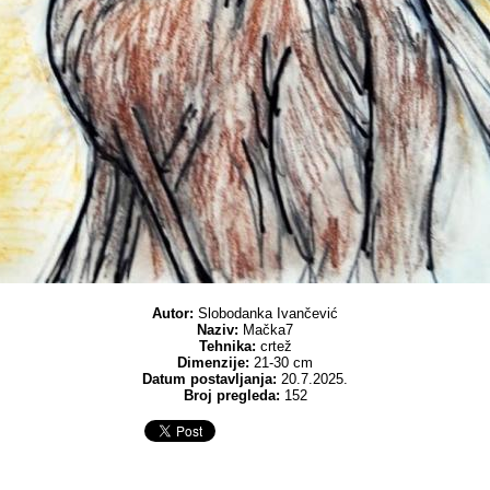
Autor:
Slobodanka Ivančević
Naziv:
Mačka7
Tehnika:
crtež
Dimenzije:
21-30 cm
Datum postavljanja:
20.7.2025.
Broj pregleda:
152