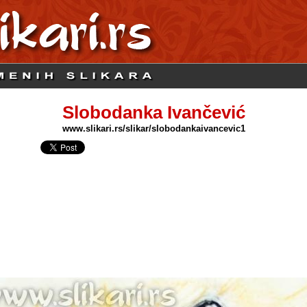
Slobodanka Ivančević
www.slikari.rs/slikar/slobodankaivancevic1