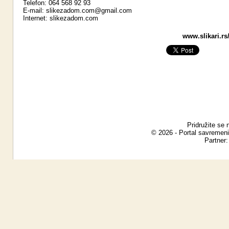
Telefon: 064 568 92 93
E-mail:
slikezadom.com@gmail.com
Internet:
slikezadom.com
www.slikari.rs
Pridružite se 
© 2026 - Portal savremeni
Partner