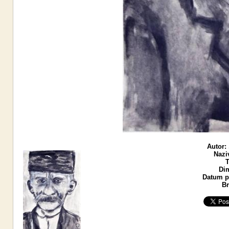
Autor:
Nazi
T
Di
Datum po
Br