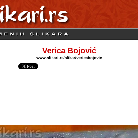
Verica Bojović
www.slikari.rs/slikar/vericabojovic