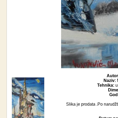
Autor
Naziv:
Tehnika:
ul
Dime
Godi
Slika je prodata .Po narudžb