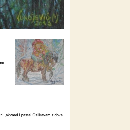
ena.
kril ,akvarel i pastel.Oslikavam zidove.