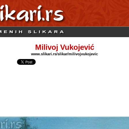
Milivoj Vukojević
www.slikari.rs/slikar/milivojvukojevic