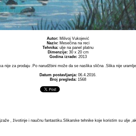
Autor:
Milivoj Vukojević
Naziv:
Mesečina na reci
Tehnika:
ulje na panel platnu
Dimenzije:
30 x 20 cm
Godina izrade:
2013
ka nije za prodaju .Po narudžbini može da se naslika slična .Slika nije uramlj
Datum postavljanja:
06.4.2016.
Broj pregleda:
1568
jzaže , životinje i naučnu fantastiku.Slikarske tehnike koje koristim su ulje ,a