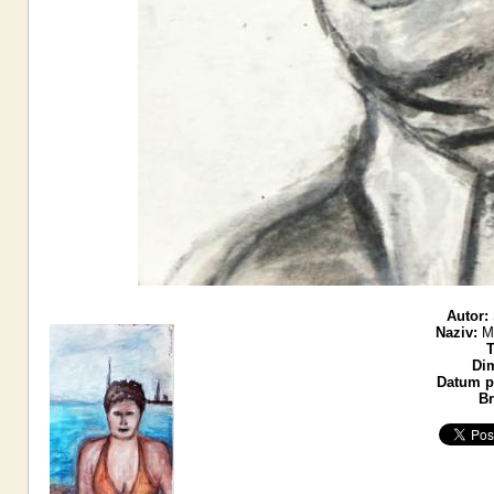
Autor:
Naziv:
Mi
T
Di
Datum po
Br