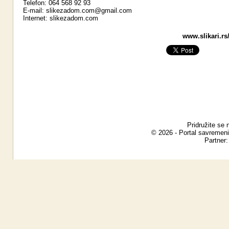
Telefon: 064 568 92 93
E-mail:
slikezadom.com@gmail.com
Internet:
slikezadom.com
www.slikari.rs
Pridružite se 
© 2026 - Portal savremeni
Partner