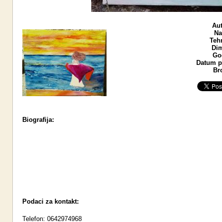
Aut
Na
Teh
Dim
God
Datum po
Br
Biografija:
Podaci za kontakt:
Telefon: 0642974968