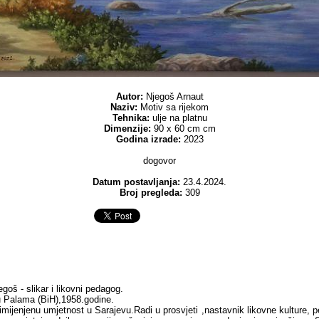
Autor:
Njegoš Arnaut
Naziv:
Motiv sa rijekom
Tehnika:
ulje na platnu
Dimenzije:
90 x 60 cm cm
Godina izrade:
2023
dogovor
Datum postavljanja:
23.4.2024.
Broj pregleda:
309
goš - slikar i likovni pedagog.
u Palama (BiH),1958.godine.
imijenjenu umjetnost u Sarajevu.Radi u prosvjeti ,nastavnik likovne kulture, p