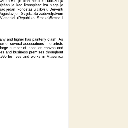
vijeta.Bio je član nekoliko udruženja
pješan je kao ikonopisac.Iza njega je
sao jedan ikonostas u crkvi u Derventi
ugoslavije i Svijeta.Sa zadovoljstvom
 Vlasenici (Republika Srpska)Bosna i
any and higher has painterly clash .As
 of several associations fine artists
a large number of icons on canvas and
omes and business premises throughout
1995 he lives and works in Vlasenica