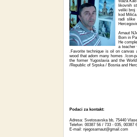
staža.Kao
likovnih s
veliki bro
kod Milića
radi slik
Hercegovi
Arnaut NJe
Born in Pa
He complet
a teacher 
.Favorite technique is oil on canvas
wood that adorn many homes .Icon-pai
the former Yugoslavia and the World
/Republic of Srpska / Bosnia and Her
Podaci za kontakt:
Adresa: Svetosavska bb, 75440 Vlase
Telefon: 00387 56 / 733 - 035, 00387 6
E-mail:
njegosarnaut@gmail.com