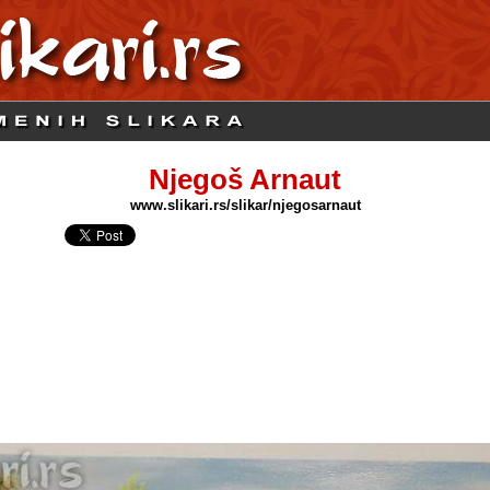
Njegoš Arnaut
www.slikari.rs/slikar/njegosarnaut