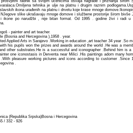
 prosvjetni radnik sa svojim učenicima osvaja nagrade i priznanja širom S
tvaralaca.Omiljena tehnika je ulje na platnu i drugim raznim podlogama.Us
j slavskih ikona urađenih na platnu i drvetu koje krase mnoge domove.Ikonopi
.NJegove slike ukrašavaju mnoge domove i službene prostorije širom bivše J
e i ikone po narudžbi , nije bitan format. Od 1995 . godine živi i radi u
na.
goš - painter and art teacher.
le (Bosnia and Hercegovina ),1958 . year.
ed Applied Arts in Sarajevo .Working in education ,art teacher 34 year .So m
with his pupils won the prizes and awards around the world .He was a member
 and other substrates.He is a successful and iconographer .Behind him is 
nter one iconostasis in Derventa near Milici .His paintings adorn many h
 .With pleasure working pictures and icons according to customer .Since 
cegovina .
nica (Republika Srpska)Bosna i Hercegovina
5 / 332 - 926