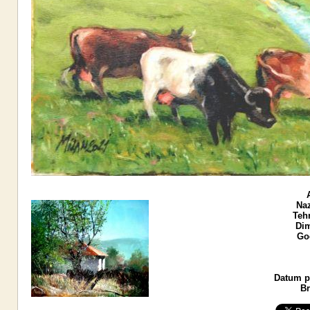
Naz
Teh
Dim
God
Datum po
Br