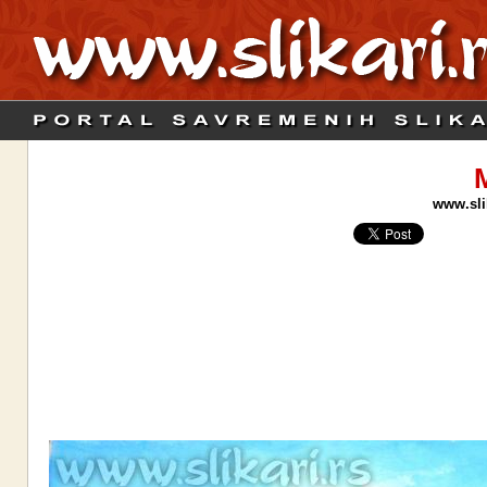
M
www.slik