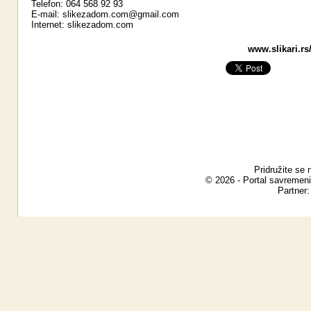
Telefon: 064 568 92 93
E-mail:
slikezadom.com@gmail.com
Internet:
slikezadom.com
www.slikari.rs
Pridružite se 
© 2026 - Portal savremeni
Partner