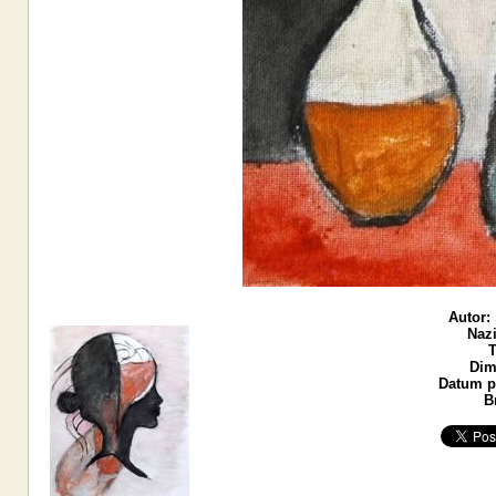
Autor:
Nazi
T
Dim
Datum po
B