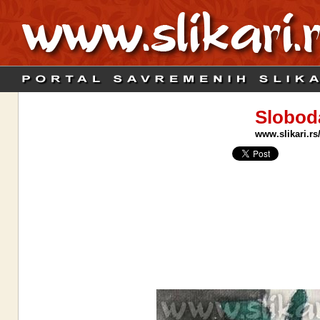
Slobod
www.slikari.rs