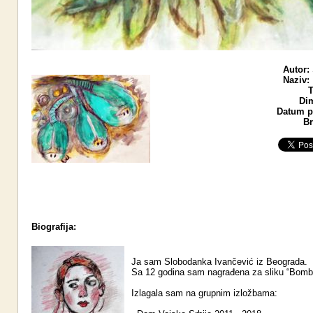
Autor:
Naziv:
T
Di
Datum po
Br
Biografija:
Ja sam Slobodanka Ivančević iz Beograda.
Sa 12 godina sam nagrađena za sliku “Bomb
Izlagala sam na grupnim izložbama: