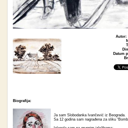
Autor:
N
T
Di
Datum po
Br
Biografija:
Ja sam Slobodanka Ivančević iz Beograda.
Sa 12 godina sam nagrađena za sliku “Bomb
Izlagala sam na grupnim izložbama: