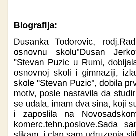
Biografija:
Dusanka Todorovic, rodj.Rad
osnovnu skolu"Dusan Jerkov
"Stevan Puzic u Rumi, dobijal
osnovnoj skoli i gimnaziji, i
skole "Stevan Puzic", dobila pr
motiv, posle nastavila da stu
se udala, imam dva sina, koji su
i zaposlila na Novosadsko
komerc.tehn.poslove.Sada sa
slikam, i clan sam udruzenja 