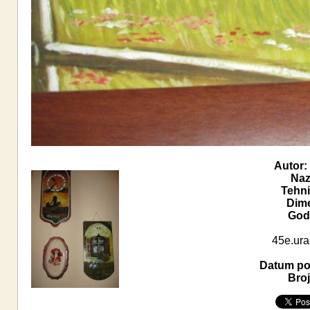
Autor:
Naz
Tehni
Dime
Godi
45e.ura
Datum pos
Broj