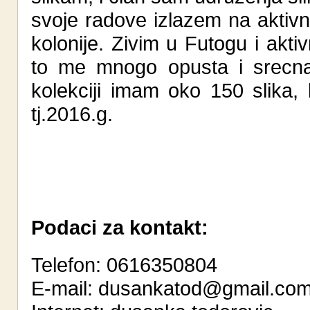
svoje radove izlazem na aktivn
kolonije. Zivim u Futogu i akt
to me mnogo opusta i srecna
kolekciji imam oko 150 slika
tj.2016.g.
Podaci za kontakt:
Telefon: 0616350804
E-mail:
dusankatod@gmail.co