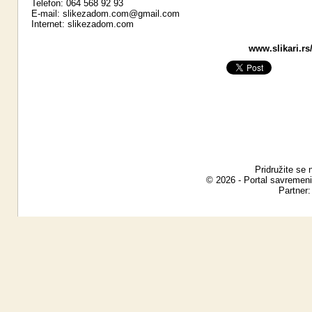
Telefon: 064 568 92 93
E-mail:
slikezadom.com@gmail.com
Internet:
slikezadom.com
www.slikari.rs
Pridružite se 
© 2026 - Portal savremeni
Partner