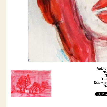
Autor:
Na
T
Di
Datum po
Br