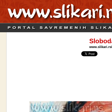
Slobod
www.slikari.rs