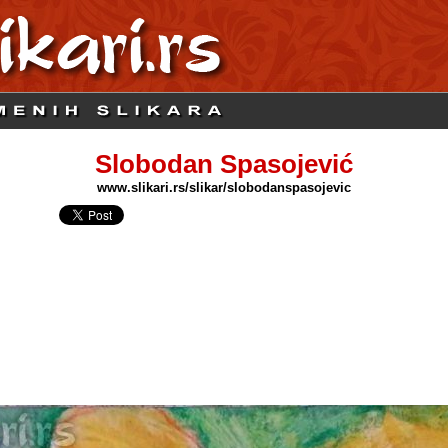
Slobodan Spasojević
www.slikari.rs/slikar/slobodanspasojevic