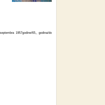
 septembra 1957godine/65,, godina/do