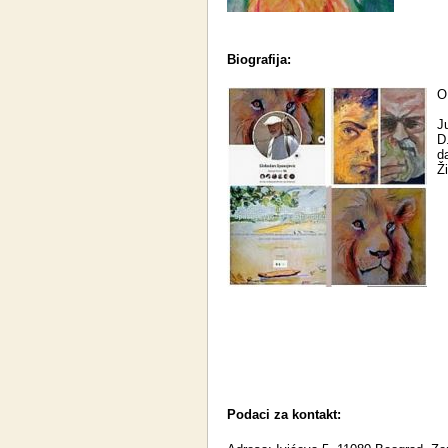
Biografija:
O
J
D
da
Ž
Podaci za kontakt: