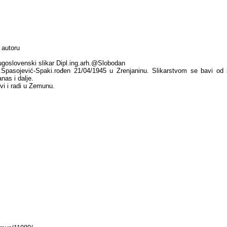
 autoru
ugoslovenski slikar Dipl.ing.arh.@Slobodan
.Spasojević-Spaki.rođen 21/04/1945 u Zrenjaninu. Slikarstvom se bavi od
nas i dalje.
ivi i radi u Zemunu.