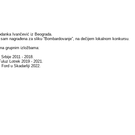
danka Ivančević iz Beograda.
 sam nagrađena za sliku “Bombardovanje”, na dečijem lokalnom konkursu.
 na grupnim izložbama:
Srbije 2011 - 2018.
 Tuluz Lotrek 2019 - 2021.
i Ford u Skadarliji 2022.