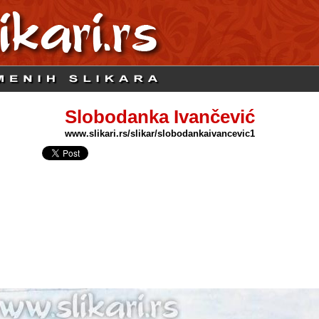
Slobodanka Ivančević
www.slikari.rs/slikar/slobodankaivancevic1