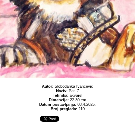
Autor:
Slobodanka Ivančević
Naziv:
Pas 7
Tehnika:
akvarel
Dimenzije:
22-30 cm
Datum postavljanja:
03.4.2025.
Broj pregleda:
210