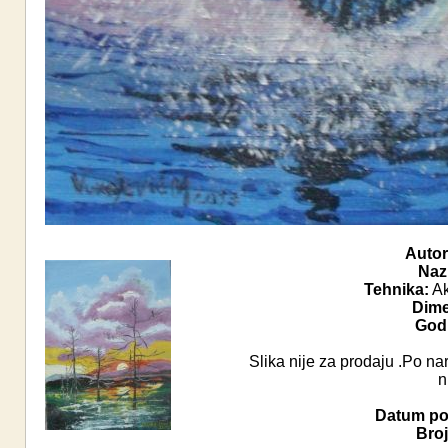
Autor
Naz
Tehnika:
Ak
Dime
Godi
Slika nije za prodaju .Po na
n
Datum pos
Broj