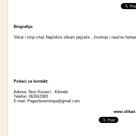
Biografija:
Slikar i strip crtač.Najčešće slikam pejzaže , životinje i naučnu fantas
Podaci za kontakt:
Adresa: Novi Kozarci , Kikinda
Telefon: 063553383
E-mail:
Pegazbiseristripa@gmail.com
www.slikari.