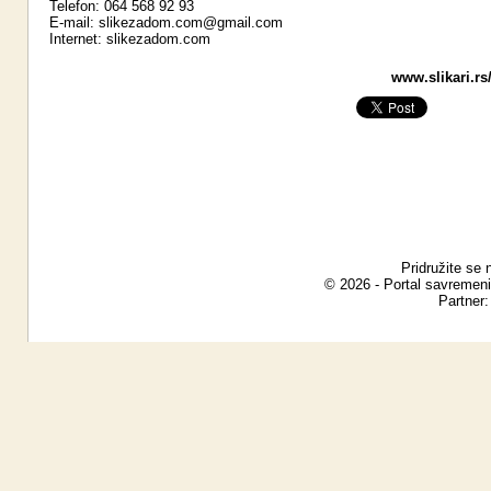
Telefon: 064 568 92 93
E-mail:
slikezadom.com@gmail.com
Internet:
slikezadom.com
www.slikari.rs
Pridružite se 
© 2026 - Portal savremeni
Partner