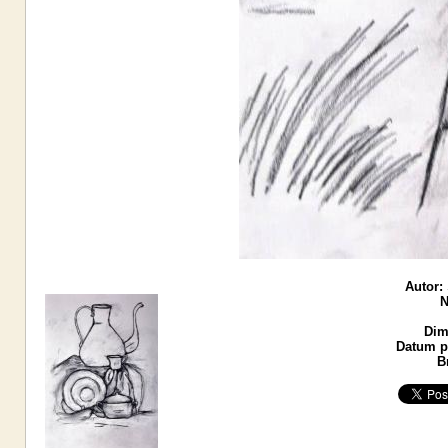
Autor:
N
Dim
Datum po
B