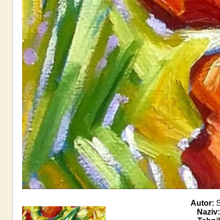
Autor:
S
Naziv: