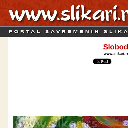
Slobod
www.slikari.r