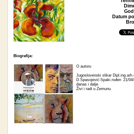
Tehni
Dime
Godi
Datum pos
Bro
Biografija:
O autoru
Jugoslovenski slikar Dipl.ing.ar
D.Spasojević-Spaki.rođen 21/04
danas i dalje.
Živi i radi u Zemunu.