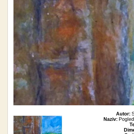
Autor:
S
Naziv:
Pogled 
T
Dime