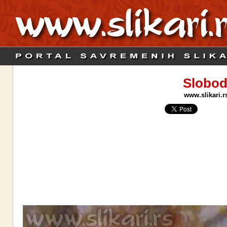
Slobod
www.slikari.r