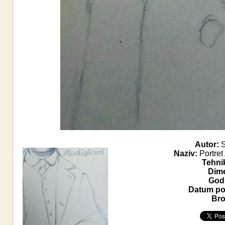
Autor:
S
Naziv:
Portret
Tehni
Dime
Godi
Datum pos
Bro