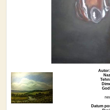
Autor:
Naz
Tehn
Dime
Godi
ne
Datum pos