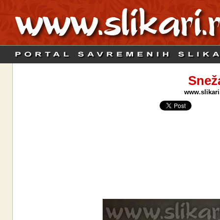
Sneža
www.slikari.