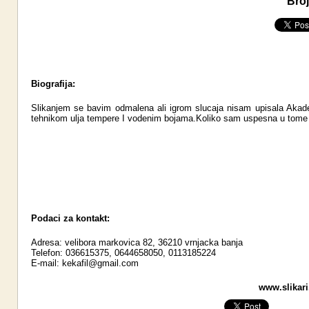
Broj
Biografija:
Slikanjem se bavim odmalena ali igrom slucaja nisam upisala Akade
tehnikom ulja tempere I vodenim bojama.Koliko sam uspesna u tome 
Podaci za kontakt:
Adresa: velibora markovica 82, 36210 vrnjacka banja
Telefon: 036615375, 0644658050, 0113185224
E-mail:
kekafil@gmail.com
www.slikari.