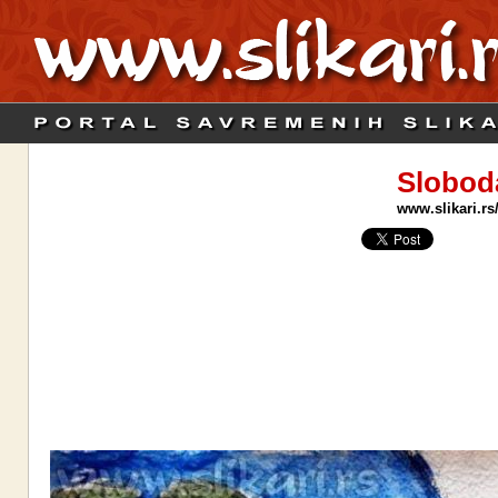
Slobod
www.slikari.rs