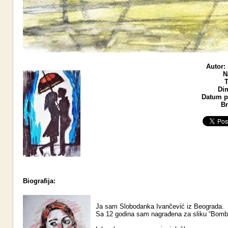
Autor:
N
T
Di
Datum po
Br
Biografija:
Ja sam Slobodanka Ivančević iz Beograda.
Sa 12 godina sam nagrađena za sliku “Bomb