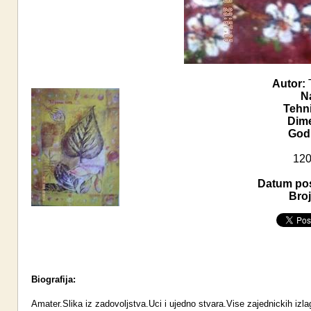
Autor:
T
N
Tehn
Dime
Godi
120
Datum pos
Broj
Biografija:
Amater.Slika iz zadovoljstva.Uci i ujedno stvara.Vise zajednickih iz