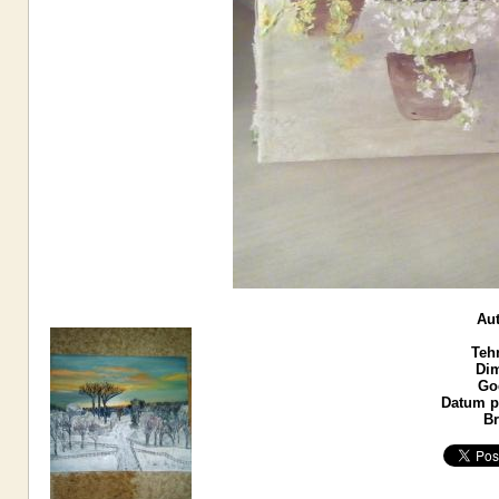
Aut
Teh
Dim
God
Datum po
Br