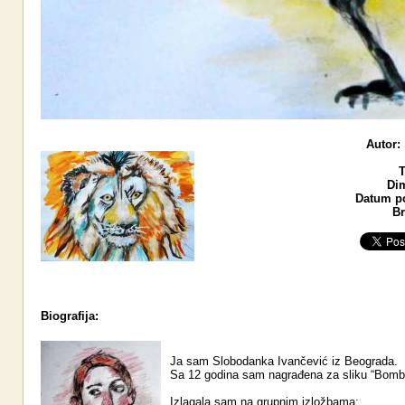
Autor:
T
Di
Datum po
Br
Biografija:
Ja sam Slobodanka Ivančević iz Beograda.
Sa 12 godina sam nagrađena za sliku “Bomb
Izlagala sam na grupnim izložbama: