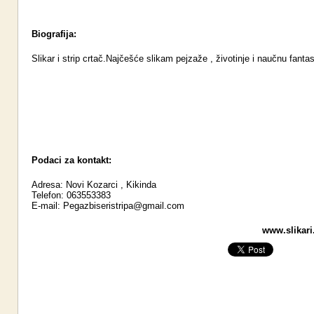
Biografija:
Slikar i strip crtač.Najčešće slikam pejzaže , životinje i naučnu fantas
Podaci za kontakt:
Adresa: Novi Kozarci , Kikinda
Telefon: 063553383
E-mail:
Pegazbiseristripa@gmail.com
www.slikari.