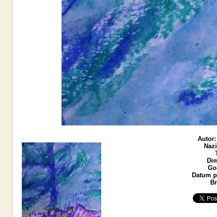
Autor:
Nazi
Dim
God
Datum po
Br