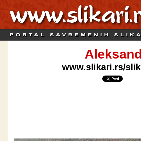
Aleksand
www.slikari.rs/sl