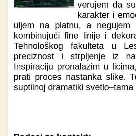
verujem da su t
karakter i emoc
uljem na platnu, a negujem i 
kombinujući fine linije i dek
Tehnološkog fakulteta u L
preciznost i strpljenje iz n
Inspiraciju pronalazim u licima
prati proces nastanka slike. Te
suptilnoj dramatiki svetlo–tama