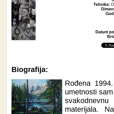
Tehnika:
Ol
Dimenz
Godi
Datum pos
Bro
Biografija:
Rođena 1994.
umetnosti sam 
svakodnevnu p
materijala. N