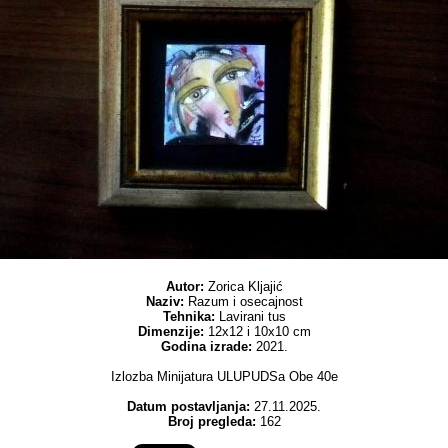
Autor:
Zorica Kljajić
Naziv:
Razum i osecajnost
Tehnika:
Lavirani tus
Dimenzije:
12x12 i 10x10 cm
Godina izrade:
2021.
Izlozba Minijatura ULUPUDSa Obe 40e
Datum postavljanja:
27.11.2025.
Broj pregleda:
162