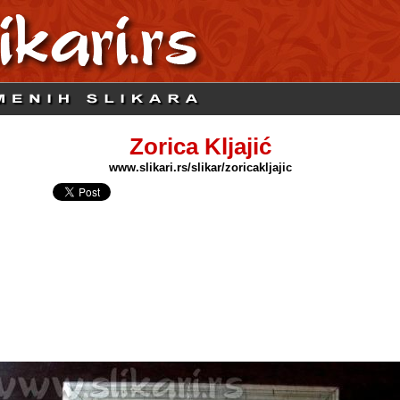
Zorica Kljajić
www.slikari.rs/slikar/zoricakljajic