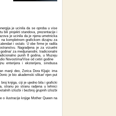
 energija je ucinila da se oproba u vise
u bili projekti standova, prezentacije i
zazova je ucinila da je njena umetnicka
da na kompletnom grafickom dizajnu za
alendari i ostalo. U obe firme je radila
stranstvu. Nagradjena je za vizuelni
 godina/ za medjunarodni, tradicionalni
radicionalno punih 8 godina, u Muzeju
Radio Novostima/Vise od cetiri godine
nu enterijera i eksterijera, sinobusa
an manji deo, Zorica Dora Kljajic ima
Donic je bio akademski slikar/ njen put
oj knjiga, ciji je ujedno bila i graficki
a, stranu po stranu radjena u tehnici
talnih izlozbi i bezbroj grupnih izlozbi
 o ilustracije knjige Mother Queen na