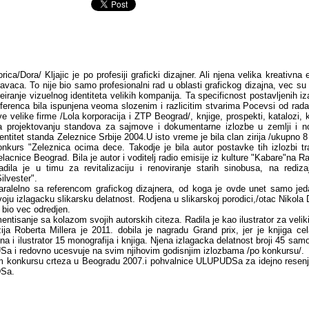
orica/Dora/ Kljajic je po profesiji graficki dizajner. Ali njena velika kreativna
ravaca. To nije bio samo profesionalni rad u oblasti grafickog dizajna, vec su t
reiranje vizuelnog identiteta velikih kompanija. Ta specificnost postavljenih i
eferenca bila ispunjena veoma slozenim i razlicitim stvarima Pocevsi od ra
ve velike firme /Lola korporacija i ZTP Beograd/, knjige, prospekti, katalozi, k
a projektovanju standova za sajmove i dokumentarne izlozbe u zemlji i no
dentitet standa Zeleznice Srbije 2004.U isto vreme je bila clan zirija /ukupno 8
onkurs "Zeleznica ocima dece. Takodje je bila autor postavke tih izlozbi t
elacnice Beograd. Bila je autor i voditelj radio emisije iz kulture "Kabare"na 
adila je u timu za revitalizaciju i renoviranje starih sinobusa, na redizaj
ilvester".
aralelno sa referencom grafickog dizajnera, od koga je ovde unet samo jed
voju izlagacku slikarsku delatnost. Rodjena u slikarskoj porodici,/otac Nikola 
e bio vec odredjen.
ntisanje sa kolazom svojih autorskih citeza. Radila je kao ilustrator za veliki br
ja Roberta Millera je 2011. dobila je nagradu Grand prix, jer je knjiga cel
a i ilustrator 15 monografija i knjiga. Njena izlagacka delatnost broji 45 samos
USa i redovno ucesvuje na svim njihovim godisnjim izlozbama /po konkursu/.
 konkursu crteza u Beogradu 2007.i pohvalnice ULUPUDSa za idejno resenje
DSa.