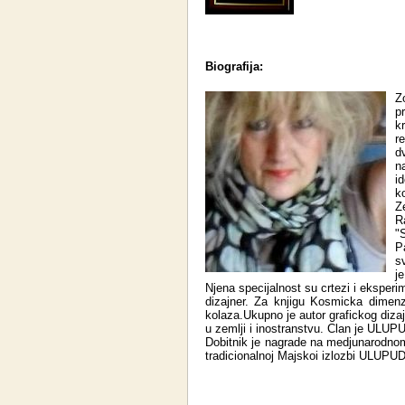
Biografija:
Z
p
k
r
d
n
i
k
Z
R
"S
P
s
j
Njena specijalnost su crtezi i eksperime
dizajner. Za knjigu Kosmicka dimenzi
kolaza.Ukupno je autor grafickog dizajn
u zemlji i inostranstvu. Clan je ULUP
Dobitnik je nagrade na medjunarodnom
tradicionalnoj Majskoi izlozbi ULUPU