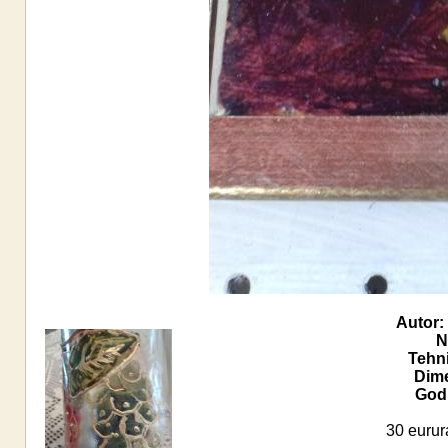
Autor:
N
Tehn
Dime
Godi
30 eurur