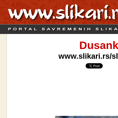
Dusank
www.slikari.rs/s