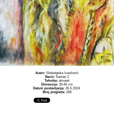
Autor:
Slobodanka Ivančević
Naziv:
Šaman 2
Tehnika:
akvarel
Dimenzije:
30-45 cm
Datum postavljanja:
26.6.2024.
Broj pregleda:
268