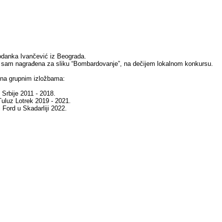
danka Ivančević iz Beograda.
 sam nagrađena za sliku “Bombardovanje”, na dečijem lokalnom konkursu.
 na grupnim izložbama:
Srbije 2011 - 2018.
 Tuluz Lotrek 2019 - 2021.
i Ford u Skadarliji 2022.