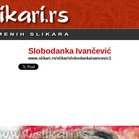
Slobodanka Ivančević
www.slikari.rs/slikar/slobodankaivancevic1