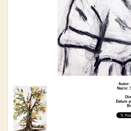
Autor:
Naziv:
S
Di
Datum po
Br