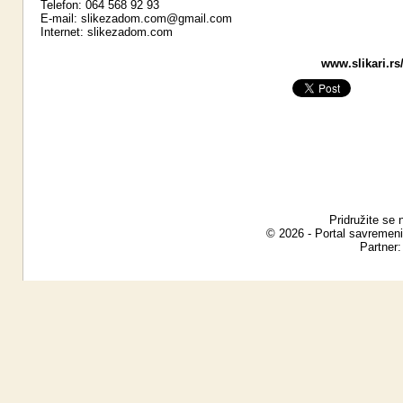
Telefon: 064 568 92 93
E-mail:
slikezadom.com@gmail.com
Internet:
slikezadom.com
www.slikari.rs
Pridružite se 
© 2026 - Portal savremeni
Partner