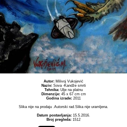
Autor:
Milivoj Vukojević
Naziv:
Sova -Kandže smrti
Tehnika:
Ulje na platnu
Dimenzije:
45 x 67 cm cm
Godina izrade:
2011
Slika nije na prodaju .Autorski rad.Slika nije uramljena.
Datum postavljanja:
15.5.2016.
Broj pregleda:
1512