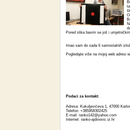
B
t
šk
O
B
N
d
Pored slika bavim se još i umjetničkim
Imao sam do sada 6 samostalnih izlož
Pogledajte više na mojoj web adresi w
Podaci za kontakt:
Adresa: Kukuljevićeva 1, 47000 Karlo
Telefon: +385958302425
E-mail:
ranko142@yahoo.com
Internet:
ranko-ajdinovic.iz.hr