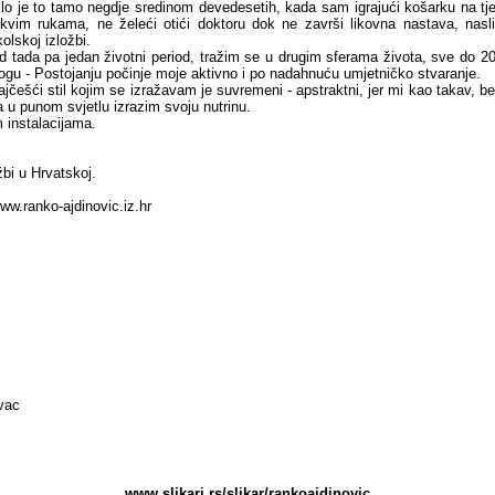
ilo je to tamo negdje sredinom devedesetih, kada sam igrajući košarku na tj
akvim rukama, ne želeći otići doktoru dok ne završi likovna nastava, nasli
olskoj izložbi.
d tada pa jedan životni period, tražim se u drugim sferama života, sve do 2
ogu - Postojanju počinje moje aktivno i po nadahnuću umjetničko stvaranje.
ajčešći stil kojim se izražavam je suvremeni - apstraktni, jer mi kao takav, be
a u punom svjetlu izrazim svoju nutrinu.
 instalacijama.
bi u Hrvatskoj.
ww.ranko-ajdinovic.iz.hr
vac
www.slikari.rs/slikar/rankoajdinovic