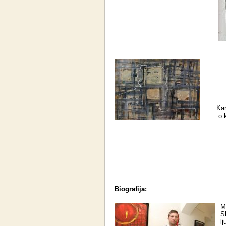
Kar
o 
Biografija:
M
S
l