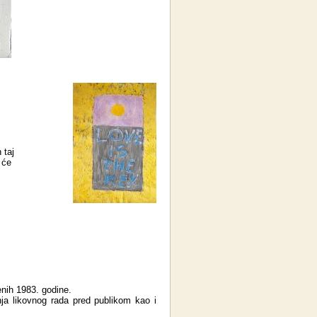
 taj
 će
enih 1983. godine.
anja likovnog rada pred publikom kao i