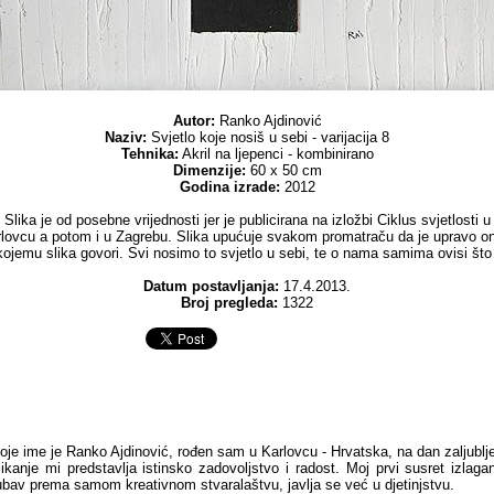
Autor:
Ranko Ajdinović
Naziv:
Svjetlo koje nosiš u sebi - varijacija 8
Tehnika:
Akril na ljepenci - kombinirano
Dimenzije:
60 x 50 cm
Godina izrade:
2012
Slika je od posebne vrijednosti jer je publicirana na izložbi Ciklus svjetlosti u
lovcu a potom i u Zagrebu. Slika upućuje svakom promatraču da je upravo on
kojemu slika govori. Svi nosimo to svjetlo u sebi, te o nama samima ovisi što
Datum postavljanja:
17.4.2013.
Broj pregleda:
1322
oje ime je Ranko Ajdinović, rođen sam u Karlovcu - Hrvatska, na dan zaljublj
likanje mi predstavlja istinsko zadovoljstvo i radost. Moj prvi susret izlag
jubav prema samom kreativnom stvaralaštvu, javlja se već u djetinjstvu.