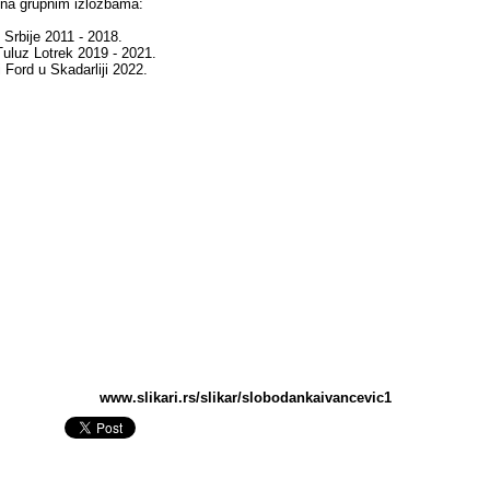
 na grupnim izložbama:
Srbije 2011 - 2018.
 Tuluz Lotrek 2019 - 2021.
i Ford u Skadarliji 2022.
www.slikari.rs/slikar/slobodankaivancevic1