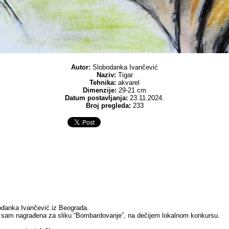
Autor:
Slobodanka Ivančević
Naziv:
Tigar
Tehnika:
akvarel
Dimenzije:
29-21 cm
Datum postavljanja:
23.11.2024.
Broj pregleda:
233
danka Ivančević iz Beograda.
 sam nagrađena za sliku “Bombardovanje”, na dečijem lokalnom konkursu.