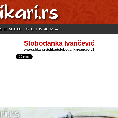
Slobodanka Ivančević
www.slikari.rs/slikar/slobodankaivancevic1