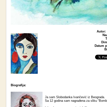
Autor:
Naz
T
Dim
Datum po
B
Biografija:
Ja sam Slobodanka Ivančević iz Beograda.
Sa 12 godina sam nagrađena za sliku “Bomb