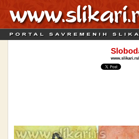
Slobod
www.slikari.rs