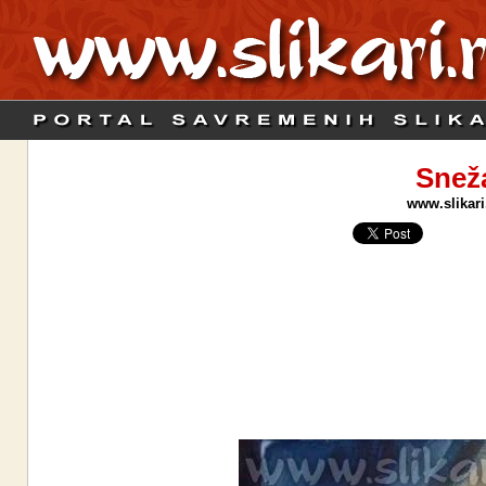
Sneža
www.slikari.