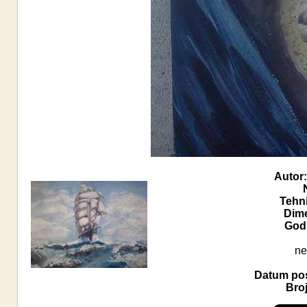
Autor:
Tehn
Dime
Godi
ne
Datum pos
Broj