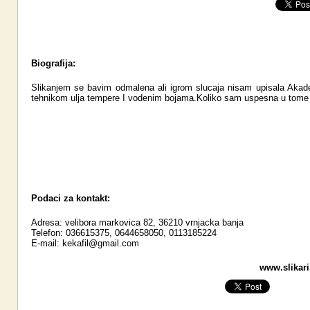
Biografija:
Slikanjem se bavim odmalena ali igrom slucaja nisam upisala Akade
tehnikom ulja tempere I vodenim bojama.Koliko sam uspesna u tome 
Podaci za kontakt:
Adresa: velibora markovica 82, 36210 vrnjacka banja
Telefon: 036615375, 0644658050, 0113185224
E-mail:
kekafil@gmail.com
www.slikari.