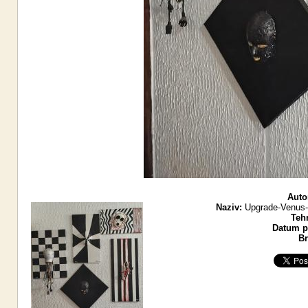
Auto
Naziv:
Upgrade-Venus-D
Teh
Datum po
Br