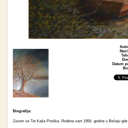
Auto
Nazi
Teh
Dim
Datum po
Br
Biografija:
Zovem se Tot Kaša Piroška. Rođena sam 1956. godine u Bečeju gde s