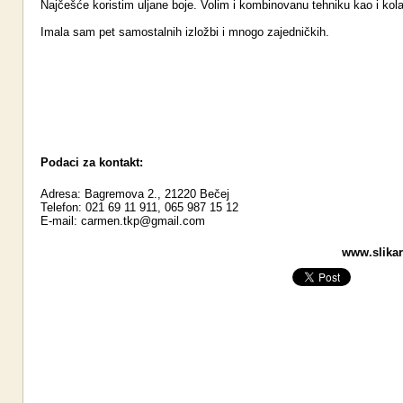
Najčešće koristim uljane boje. Volim i kombinovanu tehniku kao i kol
Imala sam pet samostalnih izložbi i mnogo zajedničkih.
Podaci za kontakt:
Adresa: Bagremova 2., 21220 Bečej
Telefon: 021 69 11 911, 065 987 15 12
E-mail:
carmen.tkp@gmail.com
www.slikari