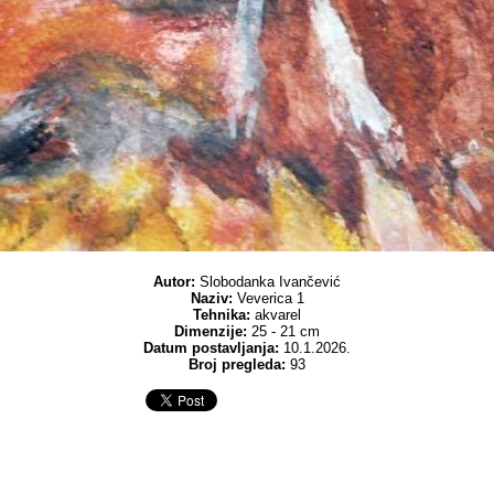
Autor:
Slobodanka Ivančević
Naziv:
Veverica 1
Tehnika:
akvarel
Dimenzije:
25 - 21 cm
Datum postavljanja:
10.1.2026.
Broj pregleda:
93