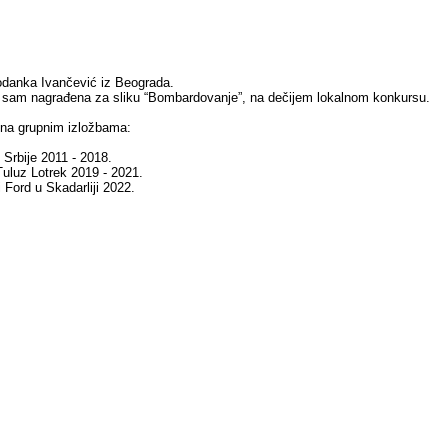
danka Ivančević iz Beograda.
 sam nagrađena za sliku “Bombardovanje”, na dečijem lokalnom konkursu.
 na grupnim izložbama:
Srbije 2011 - 2018.
 Tuluz Lotrek 2019 - 2021.
i Ford u Skadarliji 2022.