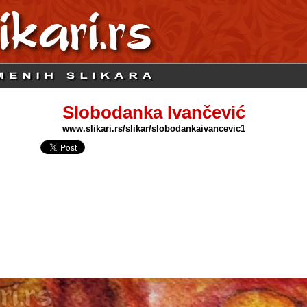
Slobodanka Ivančević
www.slikari.rs/slikar/slobodankaivancevic1