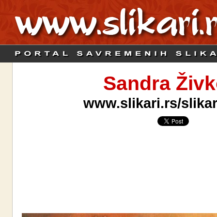
Sandra Živk
www.slikari.rs/slik