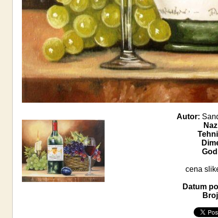
Autor:
Sand
Naz
Tehni
Dime
Godi
cena slik
Datum pos
Broj