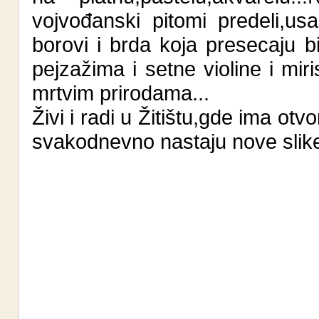
vojvođanski pitomi predeli,usa
borovi i brda koja presecaju bis
pejzažima i setne violine i mi
mrtvim prirodama...
Živi i radi u Žitištu,gde ima otv
svakodnevno nastaju nove slik