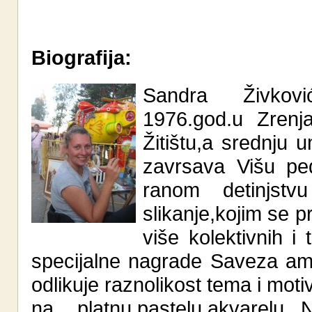
Biografija:
Sandra Živkovi
1976.god.u Zrenj
Žitištu,a srednj
zavrsava Višu pe
ranom detinjst
slikanje,kojim se 
više kolektivnih i 
specijalne nagrade Saveza am
odlikuje raznolikost tema i moti
na platnu,pastelu,akvarelu