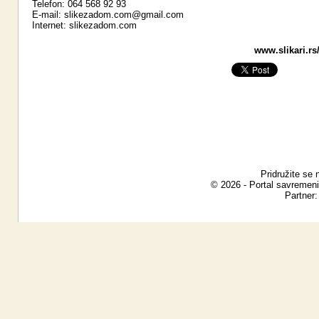
Telefon: 064 568 92 93
E-mail:
slikezadom.com@gmail.com
Internet:
slikezadom.com
www.slikari.rs
Pridružite se 
© 2026 - Portal savremeni
Partner