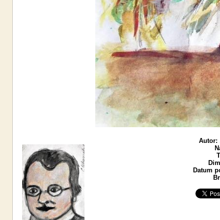
Autor:
N
T
Dim
Datum po
Br