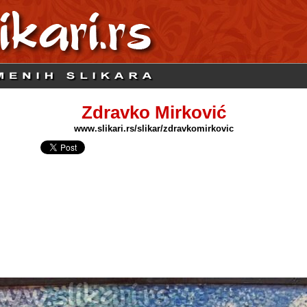
Zdravko Mirković
www.slikari.rs/slikar/zdravkomirkovic