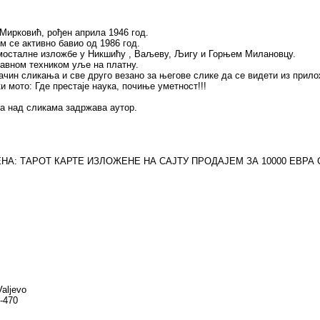
Мирковић, рођен априла 1946 год.
 се активно бавио од 1986 год.
мосталне изложбе у Никшићу , Ваљеву, Љигу и Горњем Милановцу.
авном техником уље на платну.
ачин сликања и све друго везано за његове слике да се видети из прило
и мото: Где престаје наука, почиње уметност!!!
а над сликама задржава аутор.
А: ТAРOT КАРТЕ ИЗЛОЖЕНЕ НА САЈТУ ПРОДАЈЕМ ЗА 10000 ЕВРА СВ
Valjevo
0-470