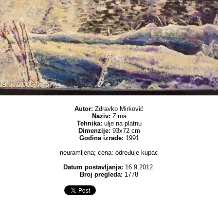
Autor:
Zdravko Mirković
Naziv:
Zima
Tehnika:
ulje na platnu
Dimenzije:
93x72 cm
Godina izrade:
1991
neuramljena; cena: određuje kupac
Datum postavljanja:
16.9.2012.
Broj pregleda:
1778