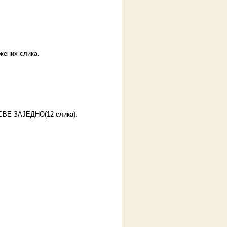
жених слика.
Е ЗАЈЕДНО(12 слика).