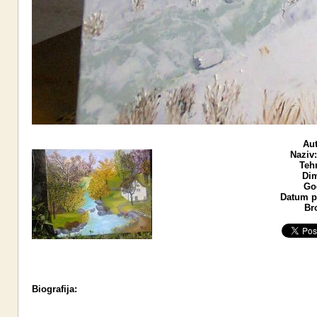
Aut
Naziv:
Teh
Dim
God
Datum po
Br
Biografija: