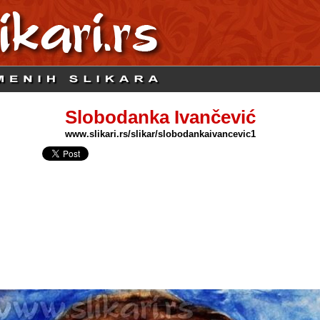
Slobodanka Ivančević
www.slikari.rs/slikar/slobodankaivancevic1