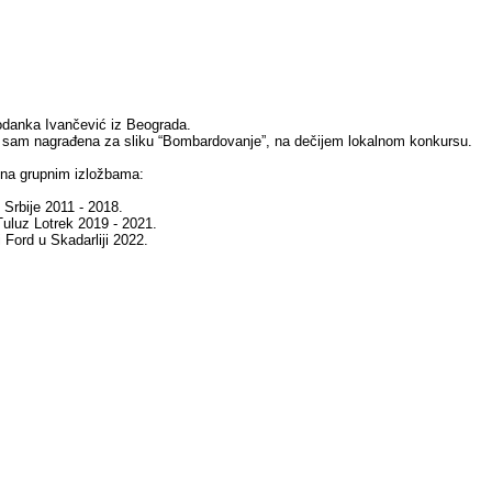
danka Ivančević iz Beograda.
 sam nagrađena za sliku “Bombardovanje”, na dečijem lokalnom konkursu.
 na grupnim izložbama:
Srbije 2011 - 2018.
 Tuluz Lotrek 2019 - 2021.
i Ford u Skadarliji 2022.